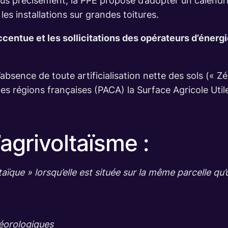
lus précisément, la PPE propose d’adopter un calendri
les installations sur grandes toitures.
’accentue et les sollicitations des opérateurs d’énerg
l d’absence de toute artificialisation nette des sols (« 
nes régions françaises (PACA) la Surface Agricole Util
’agrivoltaïsme :
taïque » lorsqu’elle est située sur la même parcelle qu
téorologiques