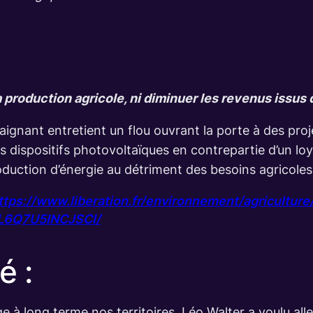
la production agricole, ni diminuer les revenus issus 
gnant entretient un flou ouvrant la porte à des proj
des dispositifs photovoltaïques en contrepartie d’un l
roduction d’énergie au détriment des besoins agricoles
ttps://www.liberation.fr/environnement/agricultur
L6Q7U5INCJSCI/
é :
ge à long terme nos territoires, Léo Walter a voulu all