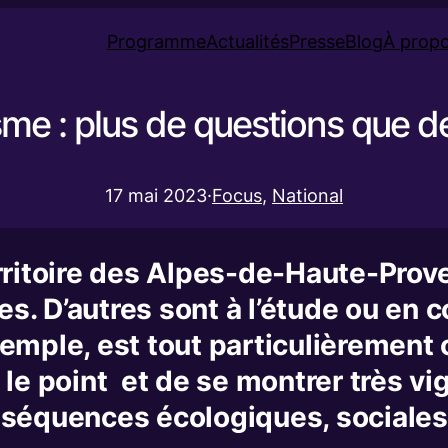
Programme
Actualités
Presse
Blog
À prop
sme : plus de questions que 
17 mai 2023
·
Focus
, 
National
rritoire des Alpes-de-Haute-Proven
. D’autres sont à l’étude ou en co
emple, est tout particulièrement c
e point et de se montrer très vigil
nséquences écologiques, sociales