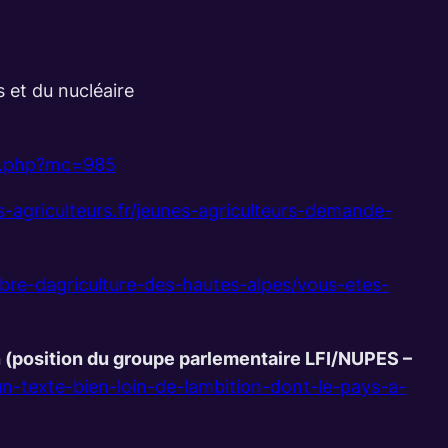
es et du nucléaire
ns.php?mc=985
-agriculteurs.fr/jeunes-agriculteurs-demande-
mbre-dagriculture-des-hautes-alpes/vous-etes-
oin (position du groupe parlementaire LFI/NUPES –
un-texte-bien-loin-de-lambition-dont-le-pays-a-